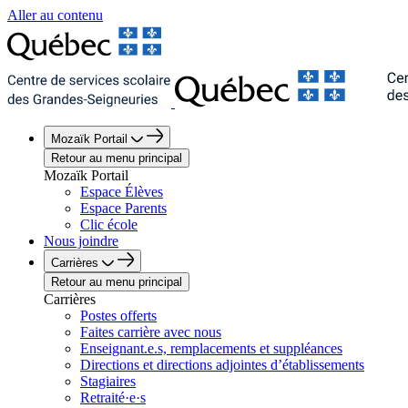
Aller au contenu
Mozaïk Portail
Retour au menu principal
Mozaïk Portail
Espace Élèves
Espace Parents
Clic école
Nous joindre
Carrières
Retour au menu principal
Carrières
Postes offerts
Faites carrière avec nous
Enseignant.e.s, remplacements et suppléances
Directions et directions adjointes d’établissements
Stagiaires
Retraité·e·s