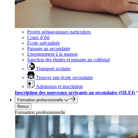
Projets pédagogiques particuliers
Cours d’été
École spécialisée
Passage au secondaire
Enseignement à la maison
Sanction des études et passage au collégial
Transport scolaire
Trouver une école secondaire
Admission et inscription
Inscription des nouveaux arrivants au secondaire (SILEI)
Formation professionnelle
Retour
Formation professionnelle