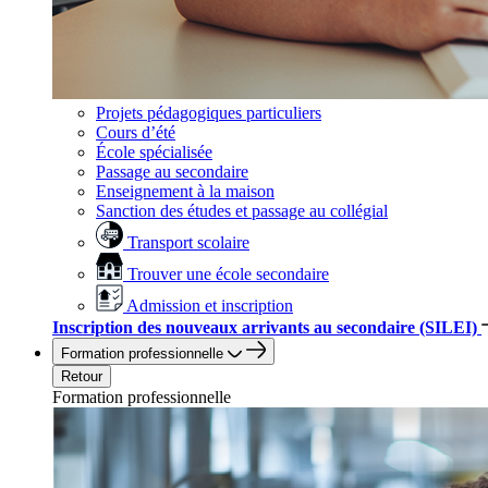
Projets pédagogiques particuliers
Cours d’été
École spécialisée
Passage au secondaire
Enseignement à la maison
Sanction des études et passage au collégial
Transport scolaire
Trouver une école secondaire
Admission et inscription
Inscription des nouveaux arrivants au secondaire (SILEI)
Formation professionnelle
Retour
Formation professionnelle