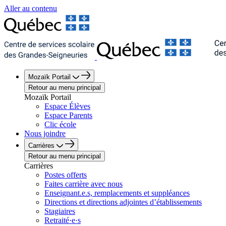
Aller au contenu
Mozaïk Portail
Retour au menu principal
Mozaïk Portail
Espace Élèves
Espace Parents
Clic école
Nous joindre
Carrières
Retour au menu principal
Carrières
Postes offerts
Faites carrière avec nous
Enseignant.e.s, remplacements et suppléances
Directions et directions adjointes d’établissements
Stagiaires
Retraité·e·s